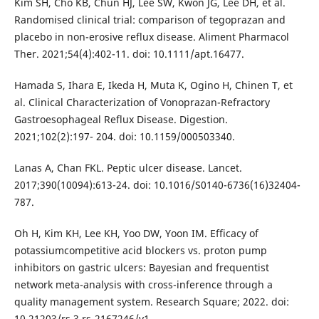
Kim SH, Cho KB, Chun HJ, Lee SW, Kwon JG, Lee DH, et al.
Randomised clinical trial: comparison of tegoprazan and
placebo in non-erosive reflux disease. Aliment Pharmacol
Ther. 2021;54(4):402-11. doi: 10.1111/apt.16477.
Hamada S, Ihara E, Ikeda H, Muta K, Ogino H, Chinen T, et
al. Clinical Characterization of Vonoprazan-Refractory
Gastroesophageal Reflux Disease. Digestion.
2021;102(2):197- 204. doi: 10.1159/000503340.
Lanas A, Chan FKL. Peptic ulcer disease. Lancet.
2017;390(10094):613-24. doi: 10.1016/S0140-6736(16)32404-
787.
Oh H, Kim KH, Lee KH, Yoo DW, Yoon IM. Efficacy of
potassiumcompetitive acid blockers vs. proton pump
inhibitors on gastric ulcers: Bayesian and frequentist
network meta-analysis with cross-inference through a
quality management system. Research Square; 2022. doi:
10.21203/rs.3.rs-2167246/v1.