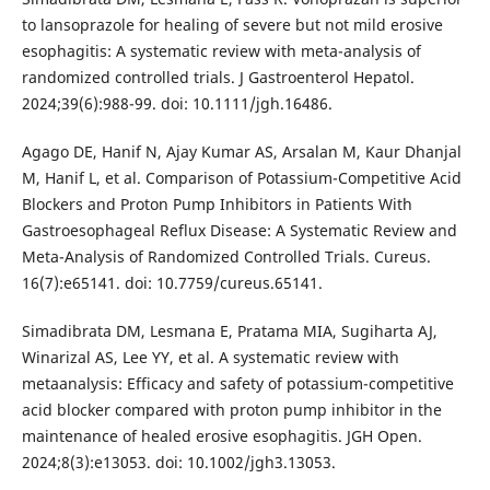
to lansoprazole for healing of severe but not mild erosive
esophagitis: A systematic review with meta-analysis of
randomized controlled trials. J Gastroenterol Hepatol.
2024;39(6):988-99. doi: 10.1111/jgh.16486.
Agago DE, Hanif N, Ajay Kumar AS, Arsalan M, Kaur Dhanjal
M, Hanif L, et al. Comparison of Potassium-Competitive Acid
Blockers and Proton Pump Inhibitors in Patients With
Gastroesophageal Reflux Disease: A Systematic Review and
Meta-Analysis of Randomized Controlled Trials. Cureus.
16(7):e65141. doi: 10.7759/cureus.65141.
Simadibrata DM, Lesmana E, Pratama MIA, Sugiharta AJ,
Winarizal AS, Lee YY, et al. A systematic review with
metaanalysis: Efficacy and safety of potassium-competitive
acid blocker compared with proton pump inhibitor in the
maintenance of healed erosive esophagitis. JGH Open.
2024;8(3):e13053. doi: 10.1002/jgh3.13053.