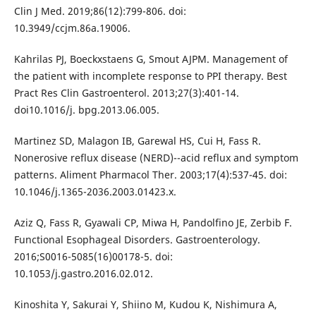
Clin J Med. 2019;86(12):799-806. doi:
10.3949/ccjm.86a.19006.
Kahrilas PJ, Boeckxstaens G, Smout AJPM. Management of
the patient with incomplete response to PPI therapy. Best
Pract Res Clin Gastroenterol. 2013;27(3):401-14.
doi10.1016/j. bpg.2013.06.005.
Martinez SD, Malagon IB, Garewal HS, Cui H, Fass R.
Nonerosive reflux disease (NERD)--acid reflux and symptom
patterns. Aliment Pharmacol Ther. 2003;17(4):537-45. doi:
10.1046/j.1365-2036.2003.01423.x.
Aziz Q, Fass R, Gyawali CP, Miwa H, Pandolfino JE, Zerbib F.
Functional Esophageal Disorders. Gastroenterology.
2016;S0016-5085(16)00178-5. doi:
10.1053/j.gastro.2016.02.012.
Kinoshita Y, Sakurai Y, Shiino M, Kudou K, Nishimura A,