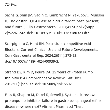
7249-x.
Sachs G, Shin JM, Vagin O, Lambrecht N, Yakubov I, Munson
K. The gastric H,K ATPase as a drug target: past, present,
and future. J Clin Gastroenterol. 2007;41 Suppl 2(Suppl
2):S226- 242. doi: 10.1097/MCG.0b013e31803233b7.
Scarpignato C, Hunt RH. Potassium-competitive Acid
Blockers: Current Clinical Use and Future Developments.
Curr Gastroenterol Rep. 2024;26(11):273-93.
doi:10.1007/s11894-024-00939-3.
Strand DS, Kim D, Peura DA. 25 Years of Proton Pump
Inhibitors: A Comprehensive Review. Gut Liver.
2017;11(1):27- 37. doi: 10.5009/gnl15502.
Fass R, Shapiro M, Dekel R, Sewell J. Systematic review:
protonpump inhibitor failure in gastro-oesophageal reflux
disease- -where next? Aliment Pharmacol Ther.