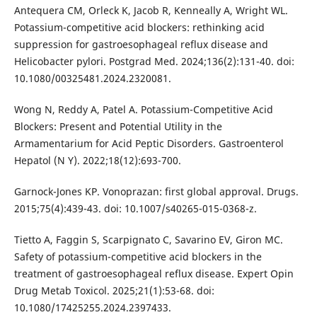
Antequera CM, Orleck K, Jacob R, Kenneally A, Wright WL.
Potassium-competitive acid blockers: rethinking acid
suppression for gastroesophageal reflux disease and
Helicobacter pylori. Postgrad Med. 2024;136(2):131-40. doi:
10.1080/00325481.2024.2320081.
Wong N, Reddy A, Patel A. Potassium-Competitive Acid
Blockers: Present and Potential Utility in the
Armamentarium for Acid Peptic Disorders. Gastroenterol
Hepatol (N Y). 2022;18(12):693-700.
Garnock-Jones KP. Vonoprazan: first global approval. Drugs.
2015;75(4):439-43. doi: 10.1007/s40265-015-0368-z.
Tietto A, Faggin S, Scarpignato C, Savarino EV, Giron MC.
Safety of potassium-competitive acid blockers in the
treatment of gastroesophageal reflux disease. Expert Opin
Drug Metab Toxicol. 2025;21(1):53-68. doi:
10.1080/17425255.2024.2397433.