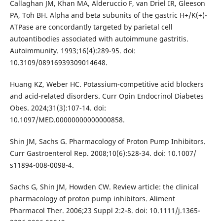
Callaghan JM, Khan MA, Alderuccio F, van Driel IR, Gleeson
PA, Toh BH. Alpha and beta subunits of the gastric H+/K(+)-
ATPase are concordantly targeted by parietal cell
autoantibodies associated with autoimmune gastritis.
Autoimmunity. 1993;16(4):289-95. doi:
10.3109/08916939309014648.
Huang KZ, Weber HC. Potassium-competitive acid blockers
and acid-related disorders. Curr Opin Endocrinol Diabetes
Obes. 2024;31(3):107-14. doi:
10.1097/MED.00000000000000858.
Shin JM, Sachs G. Pharmacology of Proton Pump Inhibitors.
Curr Gastroenterol Rep. 2008;10(6):528-34. doi: 10.1007/
s11894-008-0098-4.
Sachs G, Shin JM, Howden CW. Review article: the clinical
pharmacology of proton pump inhibitors. Aliment
Pharmacol Ther. 2006;23 Suppl 2:2-8. doi: 10.1111/j.1365-