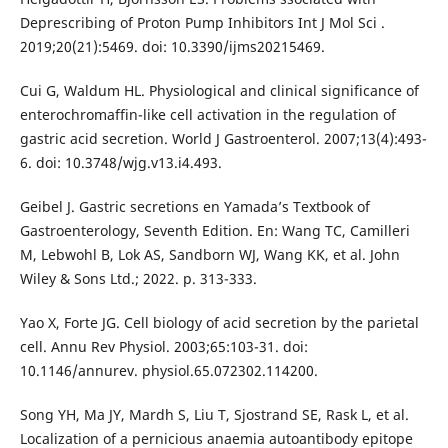
Deprescribing of Proton Pump Inhibitors Int J Mol Sci .
2019;20(21):5469. doi: 10.3390/ijms20215469.
Cui G, Waldum HL. Physiological and clinical significance of
enterochromaffin-like cell activation in the regulation of
gastric acid secretion. World J Gastroenterol. 2007;13(4):493-
6. doi: 10.3748/wjg.v13.i4.493.
Geibel J. Gastric secretions en Yamada’s Textbook of
Gastroenterology, Seventh Edition. En: Wang TC, Camilleri
M, Lebwohl B, Lok AS, Sandborn WJ, Wang KK, et al. John
Wiley & Sons Ltd.; 2022. p. 313-333.
Yao X, Forte JG. Cell biology of acid secretion by the parietal
cell. Annu Rev Physiol. 2003;65:103-31. doi:
10.1146/annurev. physiol.65.072302.114200.
Song YH, Ma JY, Mardh S, Liu T, Sjostrand SE, Rask L, et al.
Localization of a pernicious anaemia autoantibody epitope