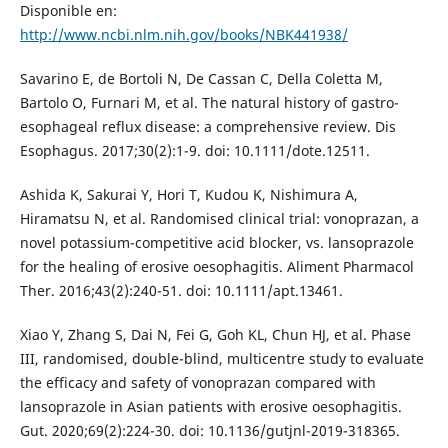
Disponible en:
http://www.ncbi.nlm.nih.gov/books/NBK441938/
Savarino E, de Bortoli N, De Cassan C, Della Coletta M,
Bartolo O, Furnari M, et al. The natural history of gastro-
esophageal reflux disease: a comprehensive review. Dis
Esophagus. 2017;30(2):1-9. doi: 10.1111/dote.12511.
Ashida K, Sakurai Y, Hori T, Kudou K, Nishimura A,
Hiramatsu N, et al. Randomised clinical trial: vonoprazan, a
novel potassium-competitive acid blocker, vs. lansoprazole
for the healing of erosive oesophagitis. Aliment Pharmacol
Ther. 2016;43(2):240-51. doi: 10.1111/apt.13461.
Xiao Y, Zhang S, Dai N, Fei G, Goh KL, Chun HJ, et al. Phase
III, randomised, double-blind, multicentre study to evaluate
the efficacy and safety of vonoprazan compared with
lansoprazole in Asian patients with erosive oesophagitis.
Gut. 2020;69(2):224-30. doi: 10.1136/gutjnl-2019-318365.