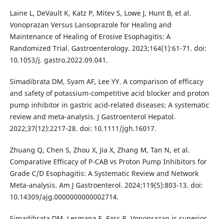
Laine L, DeVault K, Katz P, Mitev S, Lowe J, Hunt B, et al.
Vonoprazan Versus Lansoprazole for Healing and
Maintenance of Healing of Erosive Esophagitis: A
Randomized Trial. Gastroenterology. 2023;164(1):61-71. doi:
10.1053/j. gastro.2022.09.041.
Simadibrata DM, Syam AF, Lee YY. A comparison of efficacy
and safety of potassium-competitive acid blocker and proton
pump inhibitor in gastric acid-related diseases: A systematic
review and meta-analysis. J Gastroenterol Hepatol.
2022;37(12):2217-28. doi: 10.1111/jgh.16017.
Zhuang Q, Chen S, Zhou X, Jia X, Zhang M, Tan N, et al.
Comparative Efficacy of P-CAB vs Proton Pump Inhibitors for
Grade C/D Esophagitis: A Systematic Review and Network
Meta-analysis. Am J Gastroenterol. 2024;119(5):803-13. doi:
10.14309/ajg.0000000000002714.
Simadibrata DM, Lesmana E, Fass R. Vonoprazan is superior