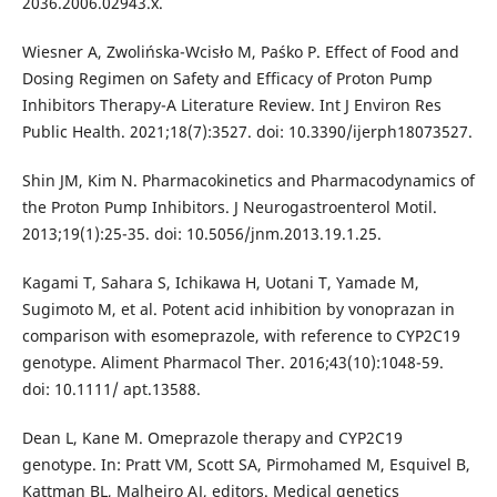
2036.2006.02943.x.
Wiesner A, Zwolińska-Wcisło M, Paśko P. Effect of Food and
Dosing Regimen on Safety and Efficacy of Proton Pump
Inhibitors Therapy-A Literature Review. Int J Environ Res
Public Health. 2021;18(7):3527. doi: 10.3390/ijerph18073527.
Shin JM, Kim N. Pharmacokinetics and Pharmacodynamics of
the Proton Pump Inhibitors. J Neurogastroenterol Motil.
2013;19(1):25-35. doi: 10.5056/jnm.2013.19.1.25.
Kagami T, Sahara S, Ichikawa H, Uotani T, Yamade M,
Sugimoto M, et al. Potent acid inhibition by vonoprazan in
comparison with esomeprazole, with reference to CYP2C19
genotype. Aliment Pharmacol Ther. 2016;43(10):1048-59.
doi: 10.1111/ apt.13588.
Dean L, Kane M. Omeprazole therapy and CYP2C19
genotype. In: Pratt VM, Scott SA, Pirmohamed M, Esquivel B,
Kattman BL, Malheiro AJ, editors. Medical genetics