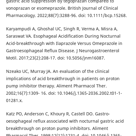
gastric acid suppression by tegoprazan compared to
vonoprazan or esomeprazole. British Journal of Clinical
Pharmacology. 2022;88(7):3288-96. doi: 10.1111/bcp.15268.
Karyampudi A, Ghoshal UC, Singh R, Verma A, Misra A,
Saraswat VA. Esophageal Acidification During Nocturnal
Acid-breakthrough with Ilaprazole Versus Omeprazole in
Gastroesophageal Reflux Disease. J Neurogastroenterol
Motil. 2017;23(2):208-17. doi: 10.5056/jnm16087.
Nzeako UC, Murray JA. An evaluation of the clinical
implications of acid breakthrough in patients on proton
pump inhibitor therapy. Aliment Pharmacol Ther.
2002;16(7):1309- 16. doi: 10.1046/j.1365-2036.2002.t01-1-
01281.x.
Katz PO, Anderson C, Khoury R, Castell DO. Gastro-
oesophageal reflux associated with nocturnal gastric acid
breakthrough on proton pump inhibitors. Aliment
Pharmacol Ther. 1998;12(12):1231-4. doi: 10.1046/j.1365-