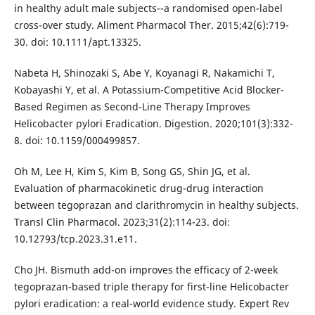
in healthy adult male subjects--a randomised open-label
cross-over study. Aliment Pharmacol Ther. 2015;42(6):719-
30. doi: 10.1111/apt.13325.
Nabeta H, Shinozaki S, Abe Y, Koyanagi R, Nakamichi T,
Kobayashi Y, et al. A Potassium-Competitive Acid Blocker-
Based Regimen as Second-Line Therapy Improves
Helicobacter pylori Eradication. Digestion. 2020;101(3):332-
8. doi: 10.1159/000499857.
Oh M, Lee H, Kim S, Kim B, Song GS, Shin JG, et al.
Evaluation of pharmacokinetic drug-drug interaction
between tegoprazan and clarithromycin in healthy subjects.
Transl Clin Pharmacol. 2023;31(2):114-23. doi:
10.12793/tcp.2023.31.e11.
Cho JH. Bismuth add-on improves the efficacy of 2-week
tegoprazan-based triple therapy for first-line Helicobacter
pylori eradication: a real-world evidence study. Expert Rev