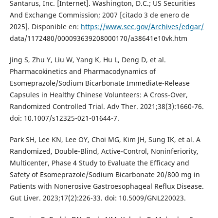
Santarus, Inc. [Internet]. Washington, D.C.; US Securities
And Exchange Commission; 2007 [citado 3 de enero de
2025]. Disponible en:
https://www.sec.gov/Archives/edgar/
data/1172480/000093639208000170/a38641e10vk.htm
Jing S, Zhu Y, Liu W, Yang K, Hu L, Deng D, et al.
Pharmacokinetics and Pharmacodynamics of
Esomeprazole/Sodium Bicarbonate Immediate-Release
Capsules in Healthy Chinese Volunteers: A Cross-Over,
Randomized Controlled Trial. Adv Ther. 2021;38(3):1660-76.
doi: 10.1007/s12325-021-01644-7.
Park SH, Lee KN, Lee OY, Choi MG, Kim JH, Sung IK, et al. A
Randomized, Double-Blind, Active-Control, Noninferiority,
Multicenter, Phase 4 Study to Evaluate the Efficacy and
Safety of Esomeprazole/Sodium Bicarbonate 20/800 mg in
Patients with Nonerosive Gastroesophageal Reflux Disease.
Gut Liver. 2023;17(2):226-33. doi: 10.5009/GNL220023.