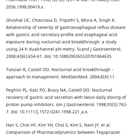
2036.1998.00419.x.
Ghoshal UC, Chourasia D, Tripathi S, Misra A, Singh K.
Relationship of severity of gastroesophageal reflux disease
with gastric acid secretory profile and esophageal acid
exposure during nocturnal acid breakthrough: a study
using 24-h dualchannel pH-metry. Scand J Gastroenterol.
2008;43(6):654-61. doi: 10.1080/00365520701864635.
Tutuian R, Castell DO. Nocturnal acid breakthrough -
approach to management. MedGenMed. 2004;6(4):11.
Peghini PL, Katz PO, Bracy NA, Castell DO. Nocturnal
recovery of gastric acid secretion with twice-daily dosing of
proton pump inhibitors. Am J Gastroenterol. 1998;93(5):763-
7. doi: 10.1111/j.1572-0241.1998.221_a.x.
Han S, Choi HY, Kim YH, Choi S, Kim S, Nam JY, et al.
Comparison of Pharmacodynamics between Tegoprazan