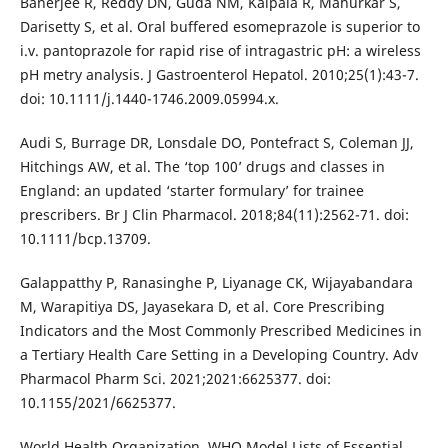
Banerjee R, Reddy DN, Guda NM, Kalpala R, Mahurkar S,
Darisetty S, et al. Oral buffered esomeprazole is superior to
i.v. pantoprazole for rapid rise of intragastric pH: a wireless
pH metry analysis. J Gastroenterol Hepatol. 2010;25(1):43-7.
doi: 10.1111/j.1440-1746.2009.05994.x.
Audi S, Burrage DR, Lonsdale DO, Pontefract S, Coleman JJ,
Hitchings AW, et al. The ‘top 100’ drugs and classes in
England: an updated ‘starter formulary’ for trainee
prescribers. Br J Clin Pharmacol. 2018;84(11):2562-71. doi:
10.1111/bcp.13709.
Galappatthy P, Ranasinghe P, Liyanage CK, Wijayabandara
M, Warapitiya DS, Jayasekara D, et al. Core Prescribing
Indicators and the Most Commonly Prescribed Medicines in
a Tertiary Health Care Setting in a Developing Country. Adv
Pharmacol Pharm Sci. 2021;2021:6625377. doi:
10.1155/2021/6625377.
World Health Organization. WHO Model Lists of Essential