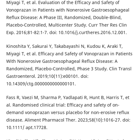
Miyagi T, et al. Evaluation of the Efficacy and Safety of
Vonoprazan in Patients with Nonerosive Gastroesophageal
Reflux Disease: A Phase III, Randomized, Double-Blind,
Placebo-Controlled, Multicenter Study. Curr Ther Res Clin
Exp. 2016;81-82:1-7. doi: 10.1016/j.curtheres.2016.12.001.
Kinoshita Y, Sakurai Y, Takabayashi N, Kudou K, Araki T,
Miyagi T, et al. Efficacy and Safety of Vonoprazan in Patients
With Nonerosive Gastroesophageal Reflux Disease: A
Randomized, Placebo-Controlled, Phase 3 Study. Clin Transl
Gastroenterol. 2019;10(11):e00101. doi:
10.14309/ctg.0000000000000101.
Fass R, Vaezi M, Sharma P, Yadlapati R, Hunt B, Harris T, et
al. Randomised clinical trial: Efficacy and safety of on-
demand vonoprazan versus placebo for non-erosive reflux
disease. Aliment Pharmacol Ther. 2023;58(10):1016-27. doi:
10.1111/ apt.17728.