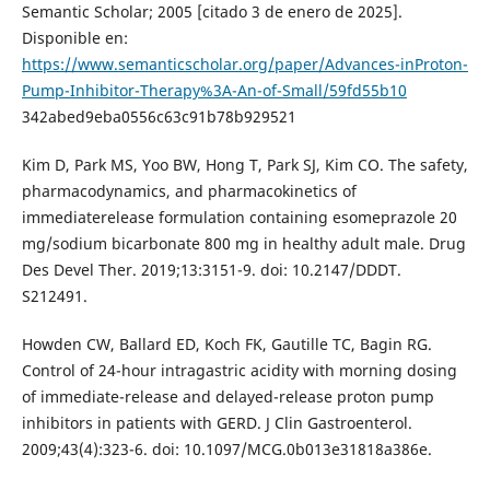
Semantic Scholar; 2005 [citado 3 de enero de 2025].
Disponible en:
https://www.semanticscholar.org/paper/Advances-inProton-
Pump-Inhibitor-Therapy%3A-An-of-Small/59fd55b10
342abed9eba0556c63c91b78b929521
Kim D, Park MS, Yoo BW, Hong T, Park SJ, Kim CO. The safety,
pharmacodynamics, and pharmacokinetics of
immediaterelease formulation containing esomeprazole 20
mg/sodium bicarbonate 800 mg in healthy adult male. Drug
Des Devel Ther. 2019;13:3151-9. doi: 10.2147/DDDT.
S212491.
Howden CW, Ballard ED, Koch FK, Gautille TC, Bagin RG.
Control of 24-hour intragastric acidity with morning dosing
of immediate-release and delayed-release proton pump
inhibitors in patients with GERD. J Clin Gastroenterol.
2009;43(4):323-6. doi: 10.1097/MCG.0b013e31818a386e.