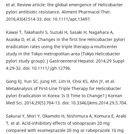
et al. Review article: the global emergence of Helicobacter
pylori antibiotic resistance. Aliment Pharmacol Ther.
2016;43(4):514-33. doi: 10.1111/apt.13497.
Kawai T, Takahashi S, Suzuki H, Sasaki H, Nagahara A,
Asaoka D, et al. Changes in the first line Helicobacter pylori
eradication rates using the triple therapy-a multicenter
study in the Tokyo metropolitan area (Tokyo Helicobacter
pylori study group). J Gastroenterol Hepatol. 2014;29 Suppl
4:29-32. doi: 10.1111/ jgh.12796.
Gong EJ, Yun SC, Jung HY, Lim H, Choi KS, Ahn JY, et al.
MetaAnalysis of First-Line Triple Therapy for Helicobacter
pylori Eradication in Korea: Is It Time to Change? J Korean
Med Sci. 2014;29(5):704-13. doi: 10.3346/jkms.2014.29.5.704.
Sakurai Y, Mori Y, Okamoto H, Nishimura A, Komura E, Araki
T, et al. Acid-inhibitory effects of vonoprazan 20 mg
compared with esomeprazole 20 mg or rabeprazole 10 mg