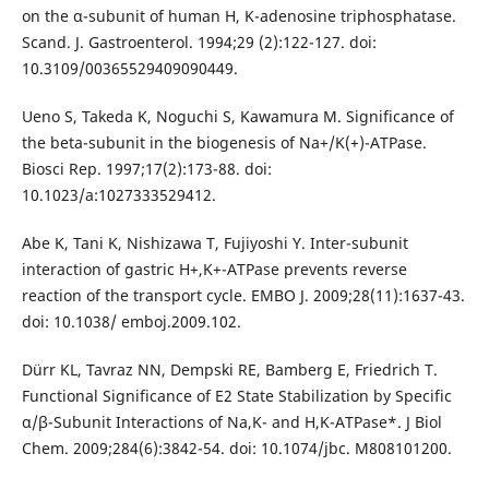
on the α-subunit of human H, K-adenosine triphosphatase.
Scand. J. Gastroenterol. 1994;29 (2):122-127. doi:
10.3109/00365529409090449.
Ueno S, Takeda K, Noguchi S, Kawamura M. Significance of
the beta-subunit in the biogenesis of Na+/K(+)-ATPase.
Biosci Rep. 1997;17(2):173-88. doi:
10.1023/a:1027333529412.
Abe K, Tani K, Nishizawa T, Fujiyoshi Y. Inter-subunit
interaction of gastric H+,K+-ATPase prevents reverse
reaction of the transport cycle. EMBO J. 2009;28(11):1637-43.
doi: 10.1038/ emboj.2009.102.
Dürr KL, Tavraz NN, Dempski RE, Bamberg E, Friedrich T.
Functional Significance of E2 State Stabilization by Specific
α/β-Subunit Interactions of Na,K- and H,K-ATPase*. J Biol
Chem. 2009;284(6):3842-54. doi: 10.1074/jbc. M808101200.