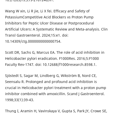
Wang W xin, Li R jie, Li X fei. Efficacy and Safety of
PotassiumCompetitive Acid Blockers vs Proton Pump
Inhibitors for Peptic Ulcer Disease or Postprocedural
Artificial Ulcers: A Systematic Review and Meta-analysis. Clin
Transl Gastroenterol. 2024;15:e1. doi:
10.14309/ctg.0000000000000754.
Scott DR, Sachs G, Marcus EA. The role of acid inhibition in
Helicobacter pylori eradication. F1000Res. 2016;5:F1000
Faculty Rev-1747. doi: 10.12688/f1000research.8598.1.
Sjöstedt S, Sagar M, Lindberg G, Wikström B, Nord CE,
Seensalu R. Prolonged and profound acid inhibition is
crucial in Helicobacter pylori treatment with a proton pump
inhibitor combined with amoxicillin. Scand J Gastroenterol.
1998;33(1):39-43.
Thung I, Aramin H, Vavinskaya V, Gupta S, Park JY, Crowe SE,