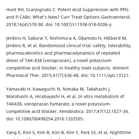
Hunt RH, Scarpignato C. Potent Acid Suppression with PPIs
and P-CABs: What’s New? Curr Treat Options Gastroenterol.
2018;16(4):570-90. doi: 10.1007/s11938-018-0206-y.
Jenkins H, Sakurai Y, Nishimura A, Okamoto H, Hibberd M,
Jenkins R, et al. Randomised clinical trial: safety, tolerability,
pharmacokinetics and pharmacodynamics of repeated
doses of TAK-438 (vonoprazan), a novel potassium-
competitive acid blocker, in healthy male subjects. Aliment
Pharmacol Ther. 2015;41(7):636-48. doi: 10.1111/apt.13121.
Yamasaki H, Kawaguchi N, Nonaka M, Takahashi J,
Morohashi A, Hirabayashi H, et al. In vitro metabolism of
TAK438, vonoprazan fumarate, a novel potassium-
competitive acid blocker. Xenobiotica. 2017;47(12):1027-34.
doi: 10.1080/00498254.2016.1203505.
Yang E, Kim S, Kim B, Kim B, Kim Y, Park SS, et al. Nighttime