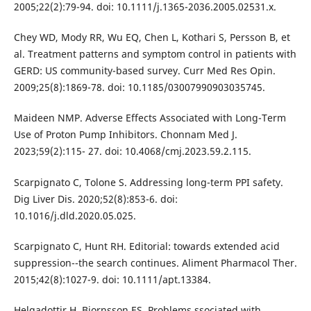
2005;22(2):79-94. doi: 10.1111/j.1365-2036.2005.02531.x.
Chey WD, Mody RR, Wu EQ, Chen L, Kothari S, Persson B, et
al. Treatment patterns and symptom control in patients with
GERD: US community-based survey. Curr Med Res Opin.
2009;25(8):1869-78. doi: 10.1185/03007990903035745.
Maideen NMP. Adverse Effects Associated with Long-Term
Use of Proton Pump Inhibitors. Chonnam Med J.
2023;59(2):115- 27. doi: 10.4068/cmj.2023.59.2.115.
Scarpignato C, Tolone S. Addressing long-term PPI safety.
Dig Liver Dis. 2020;52(8):853-6. doi:
10.1016/j.dld.2020.05.025.
Scarpignato C, Hunt RH. Editorial: towards extended acid
suppression--the search continues. Aliment Pharmacol Ther.
2015;42(8):1027-9. doi: 10.1111/apt.13384.
Helgadottir H, Bjornsson ES. Problems ssociated with