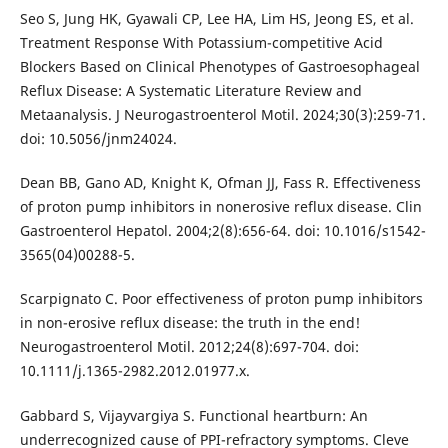
Seo S, Jung HK, Gyawali CP, Lee HA, Lim HS, Jeong ES, et al.
Treatment Response With Potassium-competitive Acid
Blockers Based on Clinical Phenotypes of Gastroesophageal
Reflux Disease: A Systematic Literature Review and
Metaanalysis. J Neurogastroenterol Motil. 2024;30(3):259-71.
doi: 10.5056/jnm24024.
Dean BB, Gano AD, Knight K, Ofman JJ, Fass R. Effectiveness
of proton pump inhibitors in nonerosive reflux disease. Clin
Gastroenterol Hepatol. 2004;2(8):656-64. doi: 10.1016/s1542-
3565(04)00288-5.
Scarpignato C. Poor effectiveness of proton pump inhibitors
in non-erosive reflux disease: the truth in the end!
Neurogastroenterol Motil. 2012;24(8):697-704. doi:
10.1111/j.1365-2982.2012.01977.x.
Gabbard S, Vijayvargiya S. Functional heartburn: An
underrecognized cause of PPI-refractory symptoms. Cleve