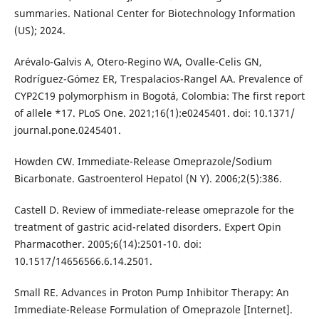
summaries. National Center for Biotechnology Information
(US); 2024.
Arévalo-Galvis A, Otero-Regino WA, Ovalle-Celis GN,
Rodríguez-Gómez ER, Trespalacios-Rangel AA. Prevalence of
CYP2C19 polymorphism in Bogotá, Colombia: The first report
of allele *17. PLoS One. 2021;16(1):e0245401. doi: 10.1371/
journal.pone.0245401.
Howden CW. Immediate-Release Omeprazole/Sodium
Bicarbonate. Gastroenterol Hepatol (N Y). 2006;2(5):386.
Castell D. Review of immediate-release omeprazole for the
treatment of gastric acid-related disorders. Expert Opin
Pharmacother. 2005;6(14):2501-10. doi:
10.1517/14656566.6.14.2501.
Small RE. Advances in Proton Pump Inhibitor Therapy: An
Immediate-Release Formulation of Omeprazole [Internet].