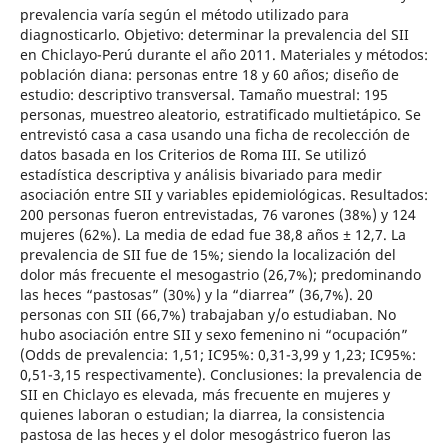
prevalencia varía según el método utilizado para
diagnosticarlo. Objetivo: determinar la prevalencia del SII
en Chiclayo-Perú durante el año 2011. Materiales y métodos:
población diana: personas entre 18 y 60 años; diseño de
estudio: descriptivo transversal. Tamaño muestral: 195
personas, muestreo aleatorio, estratificado multietápico. Se
entrevistó casa a casa usando una ficha de recolección de
datos basada en los Criterios de Roma III. Se utilizó
estadística descriptiva y análisis bivariado para medir
asociación entre SII y variables epidemiológicas. Resultados:
200 personas fueron entrevistadas, 76 varones (38%) y 124
mujeres (62%). La media de edad fue 38,8 años ± 12,7. La
prevalencia de SII fue de 15%; siendo la localización del
dolor más frecuente el mesogastrio (26,7%); predominando
las heces “pastosas” (30%) y la “diarrea” (36,7%). 20
personas con SII (66,7%) trabajaban y/o estudiaban. No
hubo asociación entre SII y sexo femenino ni “ocupación”
(Odds de prevalencia: 1,51; IC95%: 0,31-3,99 y 1,23; IC95%:
0,51-3,15 respectivamente). Conclusiones: la prevalencia de
SII en Chiclayo es elevada, más frecuente en mujeres y
quienes laboran o estudian; la diarrea, la consistencia
pastosa de las heces y el dolor mesogástrico fueron las