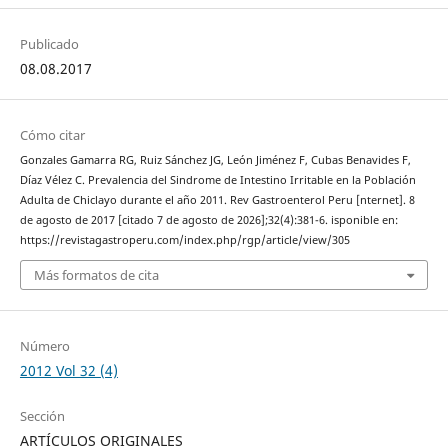
Publicado
08.08.2017
Cómo citar
Gonzales Gamarra RG, Ruiz Sánchez JG, León Jiménez F, Cubas Benavides F,
Díaz Vélez C. Prevalencia del Sindrome de Intestino Irritable en la Población
Adulta de Chiclayo durante el año 2011. Rev Gastroenterol Peru [nternet]. 8
de agosto de 2017 [citado 7 de agosto de 2026];32(4):381-6. isponible en:
https://revistagastroperu.com/index.php/rgp/article/view/305
Más formatos de cita
Número
2012 Vol 32 (4)
Sección
ARTÍCULOS ORIGINALES