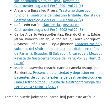
socioeconómico alto de Lima
,
Revista de
Gastroenterología del Perú: 2001 Vol 21 (4)
Alejandro Bussalleu Rivera,
Trastorno digestivo
funcional. síndrome de Intestino Irritable
,
Revista de
Gastroenterología del Perú: 2002 Vol 22 (2)
Raúl León Barúa,
Flatulencia
,
Revista de
Gastroenterología del Perú: 2002 Vol 22 (3)
Carlos Alberto Velasco-Benítez, Ricardo Chanís, Edgar
Játiva, Roberto Zablah, Milton Mejía, Laura Rodriguez
Reynosa, Sofia Araceli Leyva Jimenez,
Caracterización y
subtipos del síndrome de intestino irritable en niños
de Panamá, Ecuador, El Salvador, Nicaragua y México
,
Revista de Gastroenterología del Perú: Vol. 38 Núm. 2
(2018)
Mariella Saavedra Farach, Hannia Pamela Astuquipan
Barrientos,
Presencia de ansiedad y depresión en
pacientes de consulta externa de gastroenterología en
Lima Metropolitana
,
Revista de Gastroenterología del
Perú: Vol. 42 Núm. 3 (2022)
También puede {advancedSearchLink} para este artículo.