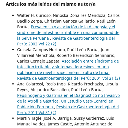
Artículos más leídos del mismo autor/a
Walter H. Curioso, Ninoska Donaires Mendoza, Carlos
Bacilio Zerpa, Christian Ganoza Gallardo, Raúl León
Barúa,
Prevalencia y asociación de la dispepsia y el
síndrome de intestino irritable en una comunidad de
la Selva Peruana
,
Revista de Gastroenterología del
Perú: 2002 Vol 22 (2)
Guisela Campos Hurtado, Raúl León Barúa, Juan
Villarreal Menchola, Roberto Berendson Seminario,
Carlos Cornejo Zapata,
Asociación entre síndrome de
intestino irritable y síntomas depresivos en una
población de nivel socioeconómico alto de Lima
,
Revista de Gastroenterología del Perú: 2001 Vol 21 (3)
Ana Colarossi, Rocío Inga, Ricardo Prochazka, Ursula
Reyes, Alejandro Bussalleu, Raúl León Barúa,
Pepsinógeno y Gastrina en el Diagnóstico no Invasivo
de la Atrofi a Gástrica. Un Estudio Caso-Control en
Población Peruana
,
Revista de Gastroenterología del
Perú: 2011 Vol 31 (2)
Martin Tagle, José A. Barriga, Sussy Gutierrez, Luis
Manuel Valdez, James Castle, Antonio Antunez de