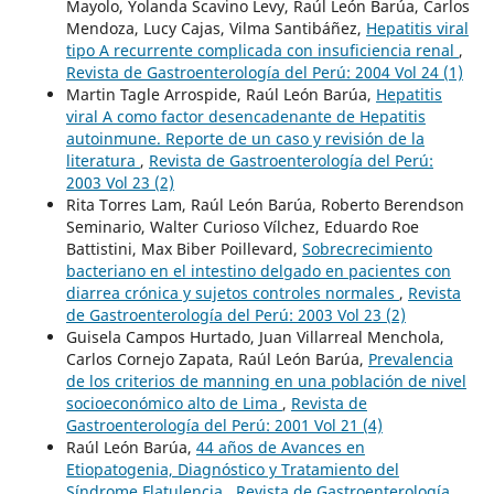
Mayolo, Yolanda Scavino Levy, Raúl León Barúa, Carlos
Mendoza, Lucy Cajas, Vilma Santibáñez,
Hepatitis viral
tipo A recurrente complicada con insuficiencia renal
,
Revista de Gastroenterología del Perú: 2004 Vol 24 (1)
Martin Tagle Arrospide, Raúl León Barúa,
Hepatitis
viral A como factor desencadenante de Hepatitis
autoinmune. Reporte de un caso y revisión de la
literatura
,
Revista de Gastroenterología del Perú:
2003 Vol 23 (2)
Rita Torres Lam, Raúl León Barúa, Roberto Berendson
Seminario, Walter Curioso Vílchez, Eduardo Roe
Battistini, Max Biber Poillevard,
Sobrecrecimiento
bacteriano en el intestino delgado en pacientes con
diarrea crónica y sujetos controles normales
,
Revista
de Gastroenterología del Perú: 2003 Vol 23 (2)
Guisela Campos Hurtado, Juan Villarreal Menchola,
Carlos Cornejo Zapata, Raúl León Barúa,
Prevalencia
de los criterios de manning en una población de nivel
socioeconómico alto de Lima
,
Revista de
Gastroenterología del Perú: 2001 Vol 21 (4)
Raúl León Barúa,
44 años de Avances en
Etiopatogenia, Diagnóstico y Tratamiento del
Síndrome Flatulencia
,
Revista de Gastroenterología