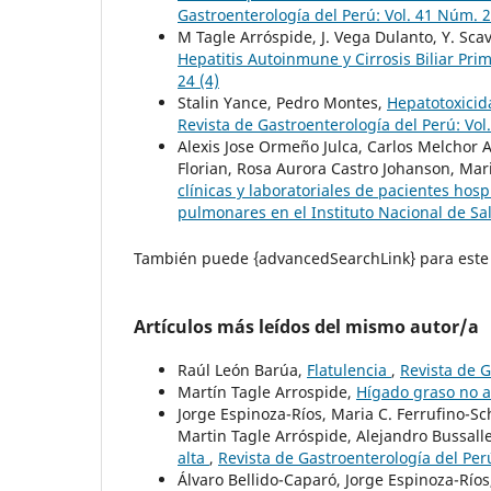
Gastroenterología del Perú: Vol. 41 Núm. 2
M Tagle Arróspide, J. Vega Dulanto, Y. Sc
Hepatitis Autoinmune y Cirrosis Biliar Pri
24 (4)
Stalin Yance, Pedro Montes,
Hepatotoxicid
Revista de Gastroenterología del Perú: Vol
Alexis Jose Ormeño Julca, Carlos Melchor A
Florian, Rosa Aurora Castro Johanson, Ma
clínicas y laboratoriales de pacientes hos
pulmonares en el Instituto Nacional de S
También puede {advancedSearchLink} para este 
Artículos más leídos del mismo autor/a
Raúl León Barúa,
Flatulencia
,
Revista de G
Martín Tagle Arrospide,
Hígado graso no a
Jorge Espinoza-Ríos, Maria C. Ferrufino-Sc
Martin Tagle Arróspide, Alejandro Bussall
alta
,
Revista de Gastroenterología del Perú
Álvaro Bellido-Caparó, Jorge Espinoza-Río