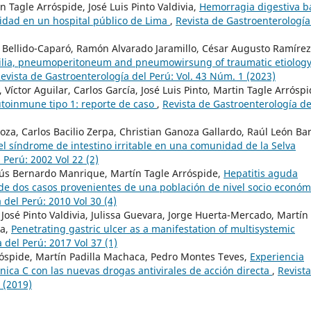
n Tagle Arróspide, José Luis Pinto Valdivia,
Hemorragia digestiva ba
lidad en un hospital público de Lima
,
Revista de Gastroenterología
Bellido-Caparó, Ramón Alvarado Jaramillo, César Augusto Ramírez
lia, pneumoperitoneum and pneumowirsung of traumatic etiology
evista de Gastroenterología del Perú: Vol. 43 Núm. 1 (2023)
 Víctor Aguilar, Carlos García, José Luis Pinto, Martin Tagle Arróspi
utoinmune tipo 1: reporte de caso
,
Revista de Gastroenterología de
za, Carlos Bacilio Zerpa, Christian Ganoza Gallardo, Raúl León Ba
 el síndrome de intestino irritable en una comunidad de la Selva
 Perú: 2002 Vol 22 (2)
sús Bernardo Manrique, Martín Tagle Arróspide,
Hepatitis aguda
e de dos casos provenientes de una población de nivel socio económ
 del Perú: 2010 Vol 30 (4)
José Pinto Valdivia, Julissa Guevara, Jorge Huerta-Mercado, Martín
ra,
Penetrating gastric ulcer as a manifestation of multisystemic
 del Perú: 2017 Vol 37 (1)
róspide, Martín Padilla Machaca, Pedro Montes Teves,
Experiencia
nica C con las nuevas drogas antivirales de acción directa
,
Revist
 (2019)