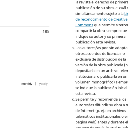
la revista el derecho de primer
publicación de su obra, el cuál 
simultáneamente sujeto a la
Li
de reconocimiento de Creative
Commons
que permite a terce
compartir la obra siempre que 
185
indique su autor y su primera
publicación esta revista.
Los autores/as podrán adopta
otros acuerdos de licencia no
exclusiva de distribución de la
versión de la obra publicada (p. 
depositarla en un archivo tele
institucional o publicarla en un
volumen monográfico) siempr
|
monthly
yearly
se indique la publicación inicial
esta revista.
Se permite y recomienda a los
autores/as difundir su obra a t
de Internet (p. ej.: en archivos
telemáticos institucionales o e
página web) antes y durante e
proceso de envío, lo cual pued